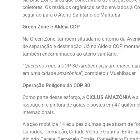
coletores. Os resíduos orgânicos serão enviados à C
seguirão para o Aterro Sanitário de Marituba.
Green Zone e Aldeia COP
Na Green Zone, também situada no entorno da Aveni
de separação e destinação. Já na Aldeia COP, montada
também encaminhados ao aterro sanitário.
“Queremos que a COP 30 também seja um marco para a
em uma cidade amazônica”,
completou Muehlbauer.
Operação Polígono da COP 30
Como parte desse esforço, a
CICLUS AMAZÔNIA
e a
raspagem e pintura de guias e postes em 47 quilômetr
internacionais.
A ação mobiliza 14 equipes diurnas que atuam de fo
Canudos, Cremação, Cidade Velha e Guamá. Entre as 
Alcindo Cacela, Serzedelo Corrêa, Conselheiro Furta