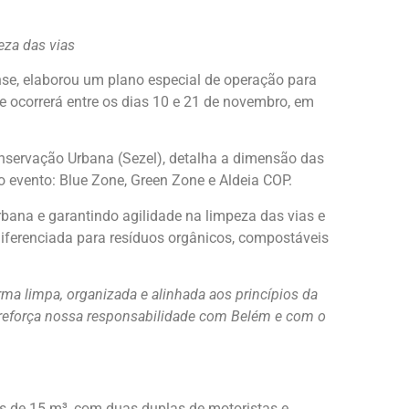
eza das vias
ense, elaborou um plano especial de operação para
e ocorrerá entre os dias 10 e 21 de novembro, em
onservação Urbana (Sezel), detalha a dimensão das
 evento: Blue Zone, Green Zone e Aldeia COP.
rbana e garantindo agilidade na limpeza das vias e
diferenciada para resíduos orgânicos, compostáveis
ma limpa, organizada e alinhada aos princípios da
 reforça nossa responsabilidade com Belém e com o
es de 15 m³, com duas duplas de motoristas e