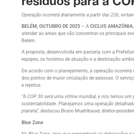
resíduos para a C
Operação ocorrerá diariamente a partir das 22h, evitan
BELÉM, OUTUBRO DE 2025
– A
CICLUS AMAZÔNIA
atender as áreas que vão concentrar os principais e
Belém.
A proposta, desenvolvida em parceria com a Prefeitu
equipes, os horários de atuação e a destinação ambi
De acordo com o planejamento, a operação ocorrerá di
dos pontos de maior circulação de pessoas. O serviço
e rejeitos.
“A COP 30 será uma vitrine mundial, e nós temos um p
sustentabilidade. Planejamos uma operação detalhada
planeta”,
destacou Bruno Muehlbauer, diretor-presiden
Blue Zone
Na Blue Zone, área que concentrará as delegações e 