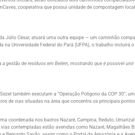
onCaves, cooperativa que possui unidade de compostagem locali
da Júlio César, atuará uma outra equipe — um caminhão comp
 na Universidade Federal do Pará (UFPA), o trabalho incluirá o 
 gestão de resíduos em Belém, mostrando que é possível unir
 Sezel também executam a “Operação Polígono da COP 30”, um 
os de vias situadas na área que concentra os principais pontos 
rma coordenada nos bairros Nazaré, Campina, Reduto, Umarizal,
vias contempladas estão avenidas como Nazaré, Magalhães Bara
do e Bernardo Sayão, assim como o Portal da Amazônia e a Aveni