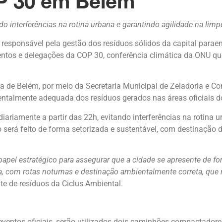
OP 30 em Belém
do interferências na rotina urbana e garantindo agilidade na limp
, responsável pela gestão dos resíduos sólidos da capital para
ventos e delegações da COP 30, conferência climática da ONU qu
ra de Belém, por meio da Secretaria Municipal de Zeladoria e C
entalmente adequada dos resíduos gerados nas áreas oficiais do
ariamente a partir das 22h, evitando interferências na rotina u
 será feito de forma setorizada e sustentável, com destinação 
apel estratégico para assegurar que a cidade se apresente de for
, com rotas noturnas e destinação ambientalmente correta, que
te de resíduos da Ciclus Ambiental.
eventos oficiais, serão utilizados dois caminhões compactador