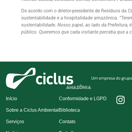
De acordo com o diretor-presidente de Resíduos da C
sustentabilidade e a hospitalidade amazônica.
“Tere
sustentabilidade. Nosso papel, ao lado da Prefeitura,
público. Queremos que cada visitante perceba que a 
Início
Conformidade e LGPD
Sobre a Ciclus Ambiental
Biblioteca
Serviços
Contato